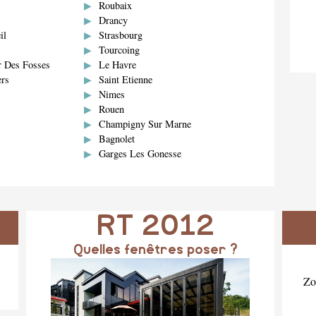
Roubaix
Drancy
il
Strasbourg
Tourcoing
r Des Fosses
Le Havre
ers
Saint Etienne
Nimes
Rouen
Champigny Sur Marne
Bagnolet
Garges Les Gonesse
RT 2012
Quelles fenêtres poser ?
Zo