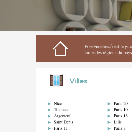
PoseFenetres.fr est le gui
toutes les régions du pay
Villes
Nice
Paris 20
Toulouse
Paris 10
Argenteuil
Paris 18
Saint Denis
Lille
Paris 11
Paris 8