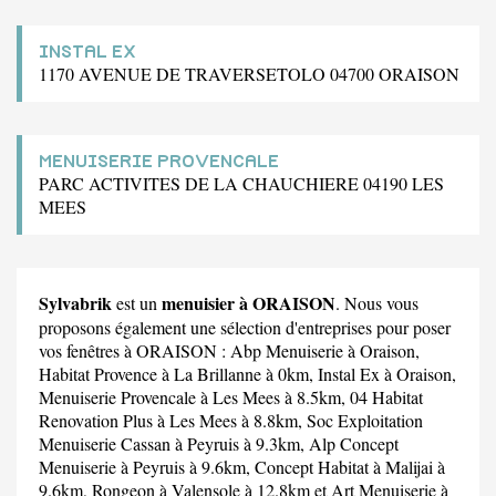
INSTAL EX
1170 AVENUE DE TRAVERSETOLO 04700 ORAISON
MENUISERIE PROVENCALE
PARC ACTIVITES DE LA CHAUCHIERE 04190 LES
MEES
Sylvabrik
menuisier à ORAISON
est un
. Nous vous
proposons également une sélection d'entreprises pour poser
vos fenêtres à ORAISON :
Abp Menuiserie
à Oraison,
Habitat Provence
à La Brillanne à 0km,
Instal Ex
à Oraison,
Menuiserie Provencale
à Les Mees à 8.5km,
04 Habitat
Renovation Plus
à Les Mees à 8.8km,
Soc Exploitation
Menuiserie Cassan
à Peyruis à 9.3km,
Alp Concept
Menuiserie
à Peyruis à 9.6km,
Concept Habitat
à Malijai à
9.6km,
Rongeon
à Valensole à 12.8km et
Art Menuiserie
à