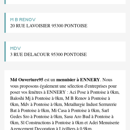
M B RENOV
20 RUE LAVOISIER 95300 PONTOISE
MDV
3 RUE DELACOUR 95300 PONTOISE
Md Ouverture95
menuisier à ENNERY
est un
. Nous
vous proposons également une sélection d'entreprises pour
poser vos fenêtres à ENNERY :
Aci Pose
à Pontoise à 0km,
Baloshi Mj
à Pontoise à 0km,
M B Renov
à Pontoise à
0km,
Mdv
à Pontoise à 0km,
Metallurgie Indust Serrurerie
Bat
à Pontoise à 0km,
Mi Casa
à Pontoise à 0km,
Sarl
Gedes Sro
à Pontoise à 0km,
Sasu Aro Bud
à Pontoise à
0km,
Sl Constructions
à Pontoise à 0km et
Adei Menuiserie
Agencement Decoration
à Livilliers à 0.9km.