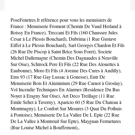
PoseFenetres.fr référence pour vous les menuisiers de
France :
Menuiserie Froment (Chemin De Vaud Herland à
Roissy En France)
,
Treccani Et Fils (160 Chaussee Jules
Cesar à Le Plessis Bouchard)
,
Dubrima (1 Rue Gustave
Eiffel à Le Plessis Bouchard)
,
Sarl Georges Chardon Et Fils
(26 Rue De Piscop à Saint Brice Sous Foret)
,
Societe
Michel Dallemagne (Chemin Des Dagnaudes à Neuville
Sur Oise)
,
Schtrock Pere Et Fils (22 Rue Des Alouettes à
Eaubonne)
,
Moro Et Fils (4 Avenue Des Cures à Andilly)
,
Ems 93 (17 Rue Gay Lussac à Gonesse)
,
Entr De
Menuiserie Bois Et Aluminium (29 Rue Carnot à Groslay)
,
Vol Incendie Techniques En Alarmes (Residence Du Bas
Noyer à Eragny Sur Oise)
,
Art Deco Treillage (11 Rue
Emile Sehet à Taverny)
,
Aparicio 60 (5 Rue Du Chateau à
Montmagny)
,
Le Confort Sur Mesures (3 Quai Du Pothuis
à Pontoise)
,
Menuiserie De La Vallee De L Epte (22 Rue
De La Vallee à Montreuil Sur Epte)
,
Maygnan Fermetures
(Rue Louise Michel à Bouffemont)
,.