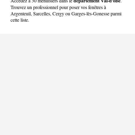
département Val-d'oise
Accédez à 30 menuisiers dans le
.
Trouvez un professionnel pour poser vos fenêtres à
Argenteuil
,
Sarcelles
,
Cergy
ou
Garges-lès-Gonesse
parmi
cette liste.