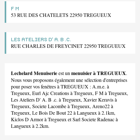
F M
53 RUE DES CHATELETS 22950 TREGUEUX
LES ATELIERS D' A. B .C.
RUE CHARLES DE FREYCINET 22950 TREGUEUX
Lechelard Menuiserie
menuisier à TREGUEUX
est un
.
Nous vous proposons également une sélection d'entreprises
pour poser vos fenêtres à TREGUEUX :
A.m.e.
à
Tregueux,
Eurl Ajc Creations
à Tregueux,
F M
à Tregueux,
Les Ateliers D' A. B .c.
à Tregueux,
Xavier Keravis
à
Tregueux,
Societe Lacombe
à Tregueux,
Areno22
à
Tregueux,
Le Bois De Bout 22
à Langueux à 2.1km,
Kiclos D Armor
à Tregueux et
Sarl Societe Radenac
à
Langueux à 2.2km.