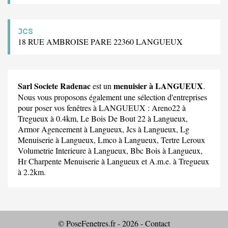
JCS
18 RUE AMBROISE PARE 22360 LANGUEUX
Sarl Societe Radenac
menuisier à LANGUEUX
est un
.
Nous vous proposons également une sélection d'entreprises
pour poser vos fenêtres à LANGUEUX :
Areno22
à
Tregueux à 0.4km,
Le Bois De Bout 22
à Langueux,
Armor Agencement
à Langueux,
Jcs
à Langueux,
Lg
Menuiserie
à Langueux,
Lmco
à Langueux,
Tertre Leroux
Volumetrie Interieure
à Langueux,
Bbc Bois
à Langueux,
Hr Charpente Menuiserie
à Langueux et
A.m.e.
à Tregueux
à 2.2km.
© PoseFenetres.fr - 2026 -
Contact