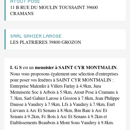
ATOUT POSE
11 B RUE DU MOULIN TOUSSAINT 39600
CRAMANS
SARL GAHIER LAROSE
LES PLATRIERES 39800 GROZON
L G S
menuisier à SAINT CYR MONTMALIN
est un
.
Nous vous proposons également une sélection d'entreprises
pour poser vos fenêtres à SAINT CYR MONTMALIN :
Entreprise Malenfer
à Villers Farlay à 4.9km,
Jura
Menuiserie Soc
à Arbois à 5.9km,
Atout Pose
à Cramans à
7.3km,
Sarl Gahier Larose
à Grozon à 7.8km,
Jean Philippe
Dausse
à Vaudrey à 7.9km,
Lfx
à Vaudrey à 7.9km,
Eurl
Lievaux
à Arc Et Senans à 8.9km,
Bm Baie
à Arc Et
Senans à 9.2km,
Fc Bois
à Arc Et Senans à 9.2km et
Etablissements Beaubois
à Mont Sous Vaudrey à 9.8km.