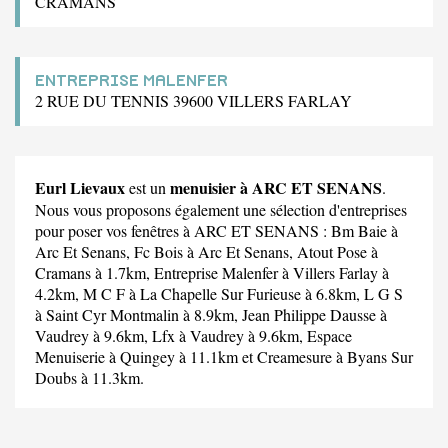
CRAMANS
ENTREPRISE MALENFER
2 RUE DU TENNIS 39600 VILLERS FARLAY
Eurl Lievaux
menuisier à ARC ET SENANS
est un
.
Nous vous proposons également une sélection d'entreprises
pour poser vos fenêtres à ARC ET SENANS :
Bm Baie
à
Arc Et Senans,
Fc Bois
à Arc Et Senans,
Atout Pose
à
Cramans à 1.7km,
Entreprise Malenfer
à Villers Farlay à
4.2km,
M C F
à La Chapelle Sur Furieuse à 6.8km,
L G S
à Saint Cyr Montmalin à 8.9km,
Jean Philippe Dausse
à
Vaudrey à 9.6km,
Lfx
à Vaudrey à 9.6km,
Espace
Menuiserie
à Quingey à 11.1km et
Creamesure
à Byans Sur
Doubs à 11.3km.