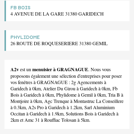
FB BOIS
4 AVENUE DE LA GARE 31380 GARIDECH
PHYLIDOME
26 ROUTE DE ROQUESERIERE 31380 GEMIL
A2v
menuisier à GRAGNAGUE
est un
. Nous vous
proposons également une sélection d'entreprises pour poser
vos fenêtres à GRAGNAGUE :
2g Agencements
à
Garidech à 0km,
Atelier Du Girou
à Garidech à 0km,
Fb
Bois
à Garidech à 0km,
Phylidome
à Gemil à 0km,
Tria B
à
Montjoire à 0km,
Agc Trenque
à Montastruc La Conseillere
à 0.3km,
A2s Pro
à Garidech à 1.2km,
Sarl Aluminium
Occitan
à Garidech à 1.9km,
Solutions Bois
à Garidech à
2km et
Amc 31
à Rouffiac Tolosan à 5km.