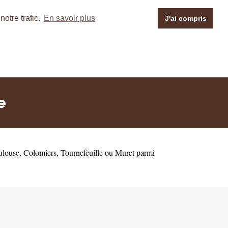
otre trafic.
En savoir plus
J'ai compris
e
ulouse
,
Colomiers
,
Tournefeuille
ou
Muret
parmi