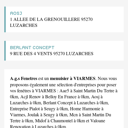
AOSJ
1 ALLEE DE LA GRENOUILLERE 95270
LUZARCHES
BERLANT CONCEPT
9 RUE DES 4 VENTS 95270 LUZARCHES
A.g.s Fenetres
menuisier à VIARMES
est un
. Nous vous
proposons également une sélection d'entreprises pour poser
vos fenêtres à VIARMES :
Aae5
à Saint Martin Du Tertre à
0km,
Acjl Renov
à Belloy En France à 0km,
Aosj
à
Luzarches à 0km,
Berlant Concept
à Luzarches à 0km,
Entreprise Pialot
à Seugy à 0km,
Home Harmonie
à
Viarmes,
Joulak
à Seugy à 0km,
Mcn
à Saint Martin Du
Tertre à 0km,
Midof
à Chaumontel à 0km et
Valoane
Renovation
à Luzarches à 0km.