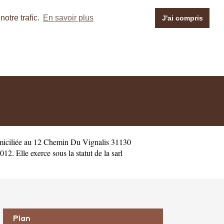
otre trafic.
En savoir plus
J'ai compris
miciliée au 12 Chemin Du Vignalis 31130
 Elle exerce sous la statut de la sarl
Plan