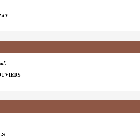
ZAY
uil)
LOUVIERS
ES