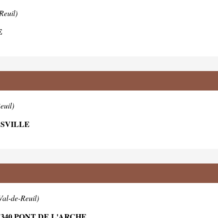
Reuil)
E
euil)
ASVILLE
Val-de-Reuil)
340 PONT DE L'ARCHE