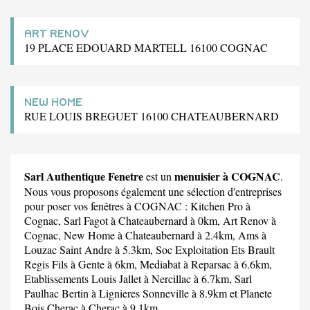
ART RENOV
19 PLACE EDOUARD MARTELL 16100 COGNAC
NEW HOME
RUE LOUIS BREGUET 16100 CHATEAUBERNARD
Sarl Authentique Fenetre
menuisier à COGNAC
est un
.
Nous vous proposons également une sélection d'entreprises
pour poser vos fenêtres à COGNAC :
Kitchen Pro
à
Cognac,
Sarl Fagot
à Chateaubernard à 0km,
Art Renov
à
Cognac,
New Home
à Chateaubernard à 2.4km,
Ams
à
Louzac Saint Andre à 5.3km,
Soc Exploitation Ets Brault
Regis Fils
à Gente à 6km,
Mediabat
à Reparsac à 6.6km,
Etablissements Louis Jallet
à Nercillac à 6.7km,
Sarl
Paulhac Bertin
à Lignieres Sonneville à 8.9km et
Planete
Bois Cherac
à Cherac à 9.1km.