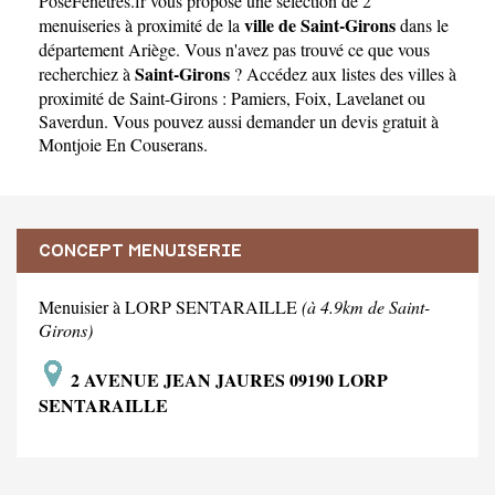
PoseFenetres.fr
vous propose une sélection de 2
ville de Saint-Girons
menuiseries à proximité de la
dans le
département
Ariège
. Vous n'avez pas trouvé ce que vous
Saint-Girons
recherchiez à
? Accédez aux listes des villes à
proximité de Saint-Girons :
Pamiers
,
Foix
,
Lavelanet
ou
Saverdun
. Vous pouvez aussi demander un
devis gratuit à
Montjoie En Couserans
.
CONCEPT MENUISERIE
Menuisier à LORP SENTARAILLE
(à 4.9km de Saint-
Girons)
2 AVENUE JEAN JAURES 09190 LORP
SENTARAILLE