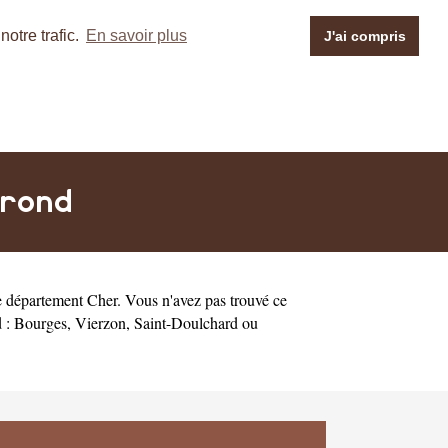
otre trafic.
En savoir plus
J'ai compris
trond
e département
Cher
. Vous n'avez pas trouvé ce
d :
Bourges
,
Vierzon
,
Saint-Doulchard
ou