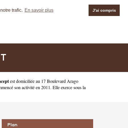
otre trafic.
En savoir plus
J'ai compris
PT
ncept
est domiciliée au 17 Boulevard Arago
encé son activité en 2011. Elle exerce sous la
Plan