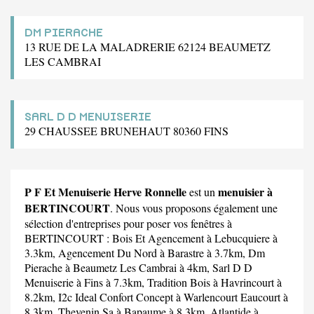
DM PIERACHE
13 RUE DE LA MALADRERIE 62124 BEAUMETZ
LES CAMBRAI
SARL D D MENUISERIE
29 CHAUSSEE BRUNEHAUT 80360 FINS
P F Et Menuiserie Herve Ronnelle
menuisier à
est un
BERTINCOURT
. Nous vous proposons également une
sélection d'entreprises pour poser vos fenêtres à
BERTINCOURT :
Bois Et Agencement
à Lebucquiere à
3.3km,
Agencement Du Nord
à Barastre à 3.7km,
Dm
Pierache
à Beaumetz Les Cambrai à 4km,
Sarl D D
Menuiserie
à Fins à 7.3km,
Tradition Bois
à Havrincourt à
8.2km,
I2c Ideal Confort Concept
à Warlencourt Eaucourt à
8.3km,
Thevenin Sa
à Bapaume à 8.3km,
Atlantide
à