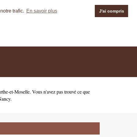
otre trafic.
En savoir plus
J'ai compris
rthe-et-Moselle
. Vous n'avez pas trouvé ce que
-Nancy
.