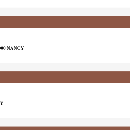
000 NANCY
CY