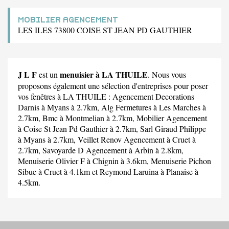
MOBILIER AGENCEMENT
LES ILES 73800 COISE ST JEAN PD GAUTHIER
J L F
menuisier à LA THUILE
est un
. Nous vous
proposons également une sélection d'entreprises pour poser
vos fenêtres à LA THUILE :
Agencement Decorations
Darnis
à Myans à 2.7km,
Alg Fermetures
à Les Marches à
2.7km,
Bmc
à Montmelian à 2.7km,
Mobilier Agencement
à Coise St Jean Pd Gauthier à 2.7km,
Sarl Giraud Philippe
à Myans à 2.7km,
Veillet Renov Agencement
à Cruet à
2.7km,
Savoyarde D Agencement
à Arbin à 2.8km,
Menuiserie Olivier F
à Chignin à 3.6km,
Menuiserie Pichon
Sibue
à Cruet à 4.1km et
Reymond Laruina
à Planaise à
4.5km.