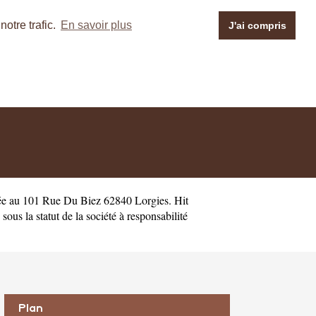
otre trafic.
En savoir plus
J'ai compris
ée au 101 Rue Du Biez 62840 Lorgies. Hit
s la statut de la société à responsabilité
Plan