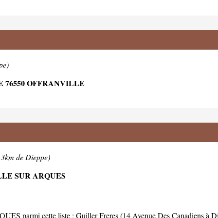
pe)
 76550 OFFRANVILLE
8.3km de Dieppe)
LLE SUR ARQUES
ES parmi cette liste :
Guiller Freres (14 Avenue Des Canadiens à D