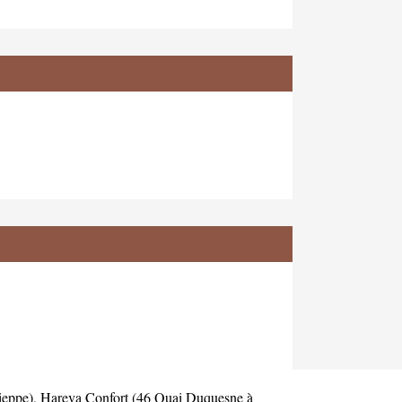
ieppe)
,
Hareva Confort (46 Quai Duquesne à