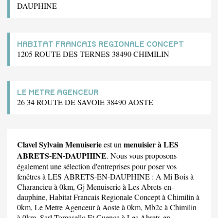
DAUPHINE
HABITAT FRANCAIS REGIONALE CONCEPT
1205 ROUTE DES TERNES 38490 CHIMILIN
LE METRE AGENCEUR
26 34 ROUTE DE SAVOIE 38490 AOSTE
Clavel Sylvain Menuiserie
menuisier à LES
est un
ABRETS-EN-DAUPHINE
. Nous vous proposons
également une sélection d'entreprises pour poser vos
fenêtres à LES ABRETS-EN-DAUPHINE :
A Mi Bois
à
Charancieu à 0km,
Gj Menuiserie
à Les Abrets-en-
dauphine,
Habitat Francais Regionale Concept
à Chimilin à
0km,
Le Metre Agenceur
à Aoste à 0km,
Mb2c
à Chimilin
à 0km,
Sarl Tomasello Et Cuenca
à Les Abrets-en-