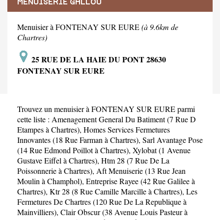
MENUISERIE GALLOU
Menuisier à FONTENAY SUR EURE
(à 9.6km de
Chartres)
25 RUE DE LA HAIE DU PONT 28630
FONTENAY SUR EURE
Trouvez un menuisier à FONTENAY SUR EURE parmi
cette liste :
Amenagement General Du Batiment (7 Rue D
Etampes à Chartres)
,
Homes Services Fermetures
Innovantes (18 Rue Farman à Chartres)
,
Sarl Avantage Pose
(14 Rue Edmond Poillot à Chartres)
,
Xylobat (1 Avenue
Gustave Eiffel à Chartres)
,
Htm 28 (7 Rue De La
Poissonnerie à Chartres)
,
Aft Menuiserie (13 Rue Jean
Moulin à Champhol)
,
Entreprise Rayee (42 Rue Galilee à
Chartres)
,
Ktr 28 (8 Rue Camille Marcille à Chartres)
,
Les
Fermetures De Chartres (120 Rue De La Republique à
Mainvilliers)
,
Clair Obscur (38 Avenue Louis Pasteur à