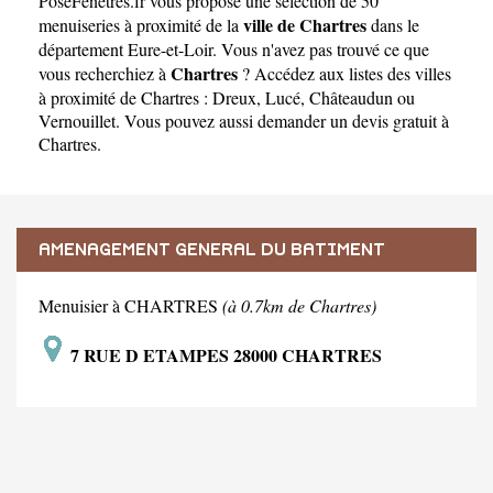
PoseFenetres.fr
vous propose une sélection de 50
ville de Chartres
menuiseries à proximité de la
dans le
département
Eure-et-Loir
. Vous n'avez pas trouvé ce que
Chartres
vous recherchiez à
? Accédez aux listes des villes
à proximité de Chartres :
Dreux
,
Lucé
,
Châteaudun
ou
Vernouillet
. Vous pouvez aussi demander un
devis gratuit à
Chartres
.
AMENAGEMENT GENERAL DU BATIMENT
Menuisier à CHARTRES
(à 0.7km de Chartres)
7 RUE D ETAMPES 28000 CHARTRES