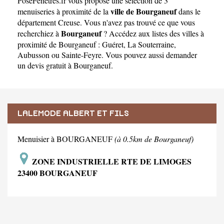
PoseFenetres.fr
vous propose une sélection de 3
ville de Bourganeuf
menuiseries à proximité de la
dans le
département
Creuse
. Vous n'avez pas trouvé ce que vous
Bourganeuf
recherchiez à
? Accédez aux listes des villes à
proximité de Bourganeuf :
Guéret
,
La Souterraine
,
Aubusson
ou
Sainte-Feyre
. Vous pouvez aussi demander
un
devis gratuit à Bourganeuf
.
LALEMODE ALBERT ET FILS
Menuisier à BOURGANEUF
(à 0.5km de Bourganeuf)
ZONE INDUSTRIELLE RTE DE LIMOGES
23400 BOURGANEUF