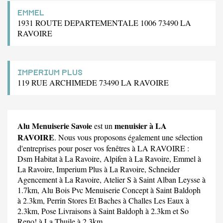
EMMEL
1931 ROUTE DEPARTEMENTALE 1006 73490 LA
RAVOIRE
IMPERIUM PLUS
119 RUE ARCHIMEDE 73490 LA RAVOIRE
Alu Menuiserie Savoie
menuisier à LA
est un
RAVOIRE
. Nous vous proposons également une sélection
d'entreprises pour poser vos fenêtres à LA RAVOIRE :
Dsm Habitat
à La Ravoire,
Alpifen
à La Ravoire,
Emmel
à
La Ravoire,
Imperium Plus
à La Ravoire,
Schneider
Agencement
à La Ravoire,
Atelier S
à Saint Alban Leysse à
1.7km,
Alu Bois Pvc Menuiserie Concept
à Saint Baldoph
à 2.3km,
Perrin Stores Et Baches
à Challes Les Eaux à
2.3km,
Pose Livraisons
à Saint Baldoph à 2.3km et
So
Reno!
à La Thuile à 2.3km.