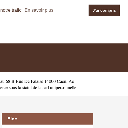
otre trafic.
En savoir plus
J'ai compris
e au 68 B Rue De Falaise 14000 Caen. Ae
e sous la statut de la sarl unipersonnelle .
Plan