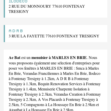
ILODECO
2 RUE DU MONNOURY 77610 FONTENAY
TRESIGNY
A D R B
3 RUE LA FAYETTE 77610 FONTENAY TRESIGNY
Ae Bat
menuisier à MARLES EN BRIE
est un
. Nous
vous proposons également une sélection d'entreprises pour
poser vos fenêtres à MARLES EN BRIE :
Smca
à Marles
En Brie,
Verandas Franciliennes
à Marles En Brie,
Ilodeco
à Fontenay Tresigny à 1.2km,
A D R B
à Fontenay
Tresigny à 1.3km,
Bequin Renovation Services
à Fontenay
Tresigny à 1.4km,
Menuiserie Charpente Isolation
à
Fontenay Tresigny à 2.3km,
Verandas Creation
à Fontenay
Tresigny à 2.3km,
A Vos Placards
à Fontenay Tresigny à
2.5km,
5 Compagnons
à La Houssaye En Brie à 2.9km et
Atoutbat
à La Houssaye En Brie à 2.9km.