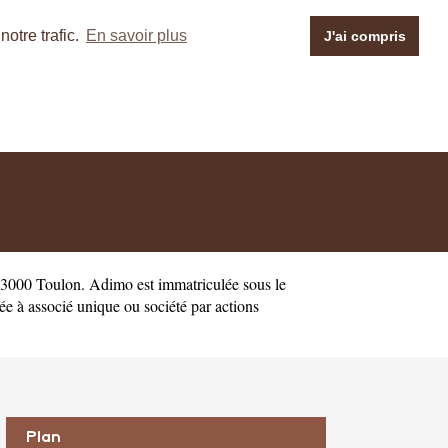
otre trafic.
En savoir plus
J'ai compris
3000 Toulon. Adimo est immatriculée sous le
e à associé unique ou société par actions
Plan