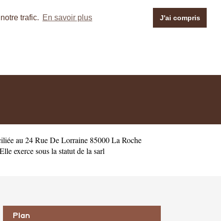
otre trafic.
En savoir plus
J'ai compris
iliée au 24 Rue De Lorraine 85000 La Roche
 exerce sous la statut de la sarl
Plan