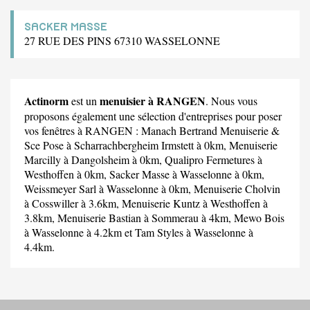
SACKER MASSE
27 RUE DES PINS 67310 WASSELONNE
Actinorm
menuisier à RANGEN
est un
. Nous vous
proposons également une sélection d'entreprises pour poser
vos fenêtres à RANGEN :
Manach Bertrand Menuiserie &
Sce Pose
à Scharrachbergheim Irmstett à 0km,
Menuiserie
Marcilly
à Dangolsheim à 0km,
Qualipro Fermetures
à
Westhoffen à 0km,
Sacker Masse
à Wasselonne à 0km,
Weissmeyer Sarl
à Wasselonne à 0km,
Menuiserie Cholvin
à Cosswiller à 3.6km,
Menuiserie Kuntz
à Westhoffen à
3.8km,
Menuiserie Bastian
à Sommerau à 4km,
Mewo Bois
à Wasselonne à 4.2km et
Tam Styles
à Wasselonne à
4.4km.