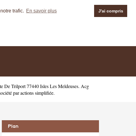
otre trafic.
En savoir plus
J'ai compris
te De Trilport 77440 Isles Les Meldeuses. Acg
ciété par actions simplifiée.
Plan