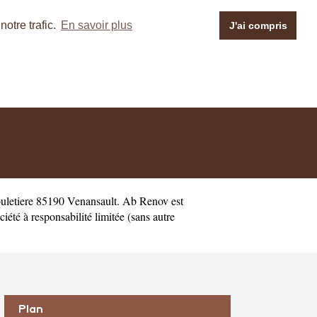
otre trafic.
En savoir plus
J'ai compris
uletiere 85190 Venansault. Ab Renov est
té à responsabilité limitée (sans autre
Plan