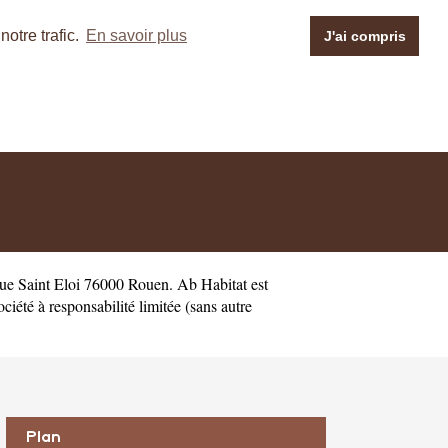
otre trafic.
En savoir plus
J'ai compris
Rue Saint Eloi 76000 Rouen. Ab Habitat est
été à responsabilité limitée (sans autre
Plan