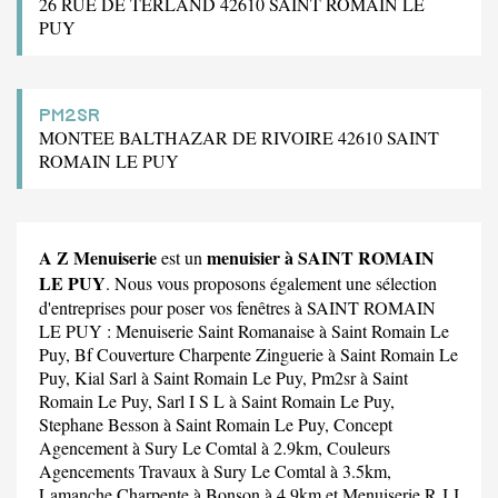
26 RUE DE TERLAND 42610 SAINT ROMAIN LE
PUY
PM2SR
MONTEE BALTHAZAR DE RIVOIRE 42610 SAINT
ROMAIN LE PUY
A Z Menuiserie
menuisier à SAINT ROMAIN
est un
LE PUY
. Nous vous proposons également une sélection
d'entreprises pour poser vos fenêtres à SAINT ROMAIN
LE PUY :
Menuiserie Saint Romanaise
à Saint Romain Le
Puy,
Bf Couverture Charpente Zinguerie
à Saint Romain Le
Puy,
Kial Sarl
à Saint Romain Le Puy,
Pm2sr
à Saint
Romain Le Puy,
Sarl I S L
à Saint Romain Le Puy,
Stephane Besson
à Saint Romain Le Puy,
Concept
Agencement
à Sury Le Comtal à 2.9km,
Couleurs
Agencements Travaux
à Sury Le Comtal à 3.5km,
Lamanche Charpente
à Bonson à 4.9km et
Menuiserie R J J