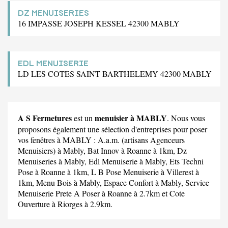
DZ MENUISERIES
16 IMPASSE JOSEPH KESSEL 42300 MABLY
EDL MENUISERIE
LD LES COTES SAINT BARTHELEMY 42300 MABLY
A S Fermetures
menuisier à MABLY
est un
. Nous vous
proposons également une sélection d'entreprises pour poser
vos fenêtres à MABLY :
A.a.m. (artisans Agenceurs
Menuisiers)
à Mably,
Bat Innov
à Roanne à 1km,
Dz
Menuiseries
à Mably,
Edl Menuiserie
à Mably,
Ets Techni
Pose
à Roanne à 1km,
L B Pose Menuiserie
à Villerest à
1km,
Menu Bois
à Mably,
Espace Confort
à Mably,
Service
Menuiserie Prete A Poser
à Roanne à 2.7km et
Cote
Ouverture
à Riorges à 2.9km.