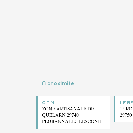
A proximite
C I M
LE B
ZONE ARTISANALE DE
13 R
QUELARN 29740
2975
PLOBANNALEC LESCONIL