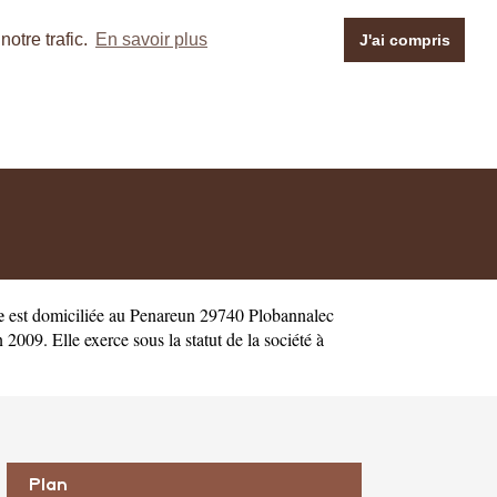
otre trafic.
En savoir plus
J'ai compris
e
est domiciliée au Penareun 29740 Plobannalec
9. Elle exerce sous la statut de la société à
Plan