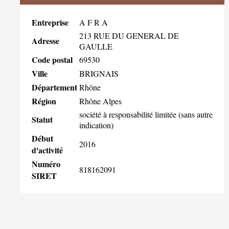
Entreprise
A F R A
213 RUE DU GENERAL DE
Adresse
GAULLE
Code postal
69530
Ville
BRIGNAIS
Département
Rhône
Région
Rhône Alpes
société à responsabilité limitée (sans autre
Statut
indication)
Début
2016
d'activité
Numéro
818162091
SIRET