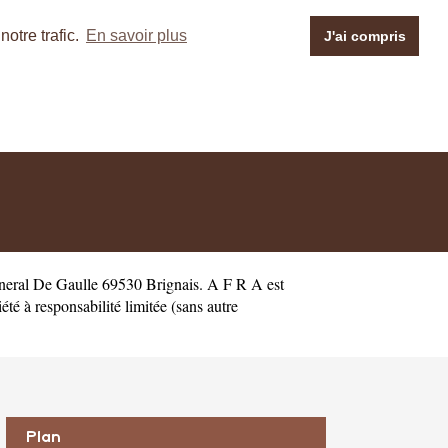
otre trafic.
En savoir plus
J'ai compris
neral De Gaulle 69530 Brignais. A F R A est
é à responsabilité limitée (sans autre
Plan