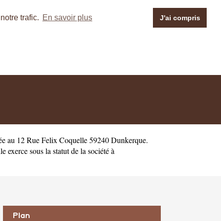
otre trafic.
En savoir plus
J'ai compris
iée au 12 Rue Felix Coquelle 59240 Dunkerque.
xerce sous la statut de la société à
Plan