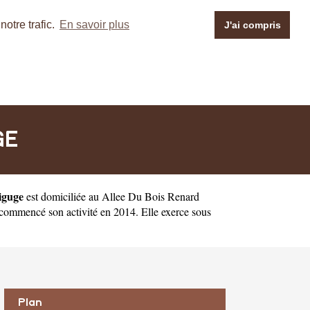
otre trafic.
En savoir plus
J'ai compris
GE
iguge
est domiciliée au Allee Du Bois Renard
ommencé son activité en 2014. Elle exerce sous
Plan