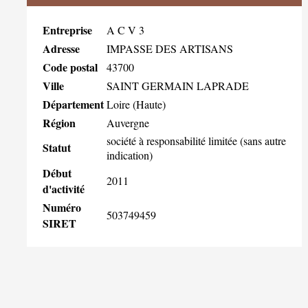
Entreprise
A C V 3
Adresse
IMPASSE DES ARTISANS
Code postal
43700
Ville
SAINT GERMAIN LAPRADE
Département
Loire (Haute)
Région
Auvergne
société à responsabilité limitée (sans autre
Statut
indication)
Début
2011
d'activité
Numéro
503749459
SIRET