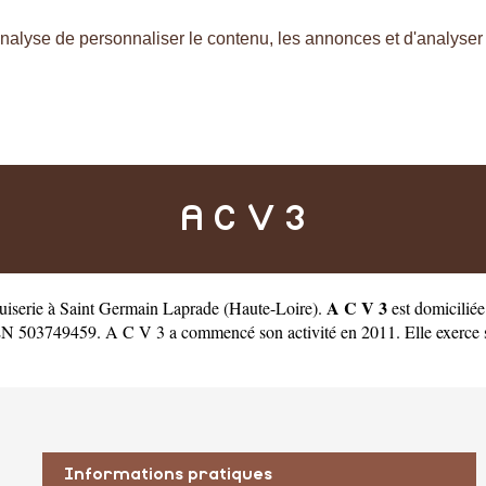
nalyse de personnaliser le contenu, les annonces et d'analyser n
A C V 3
A C V 3
nuiserie à Saint Germain Laprade
(
Haute-Loire
).
est domicilié
 503749459. A C V 3 a commencé son activité en 2011. Elle exerce sous 
Informations pratiques