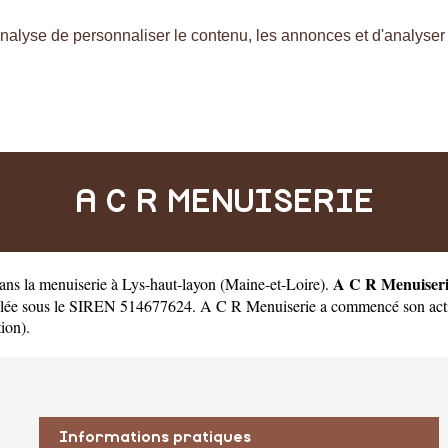
nalyse de personnaliser le contenu, les annonces et d'analyser n
A C R MENUISERIE
A C R Menuiser
dans la menuiserie à Lys-haut-layon
(
Maine-et-Loire
).
lée sous le SIREN 514677624. A C R Menuiserie a commencé son activit
tion).
Informations pratiques