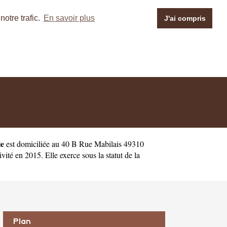
otre trafic.
En savoir plus
J'ai compris
ie
est domiciliée au 40 B Rue Mabilais 49310
é en 2015. Elle exerce sous la statut de la
Plan