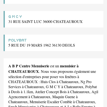
G M C Y
31 RUE SAINT LUC 36000 CHATEAUROUX
POLYBAT
5 RUE DU 19 MARS 1962 36130 DEOLS
A B P Centre Menuiserie
menuisier à
est un
CHATEAUROUX
. Nous vous proposons également une
sélection d'entreprises pour poser vos fenêtres à
CHATEAUROUX :
Huis Clos
à Chateauroux,
Ng Pro
Services
à Chateauroux,
G M C Y
à Chateauroux,
Polybat
à Deols à 1.1km,
Atelier Concept Bois
à Chateauroux,
Agil
Agencement
à Chateauroux,
Maquin Guene
à
Chateauroux,
Menuiserie Escalier Comble
à Chateauroux,
Smvb Menuiseries
à Chateauroux et
A La Belle Fenetre
à