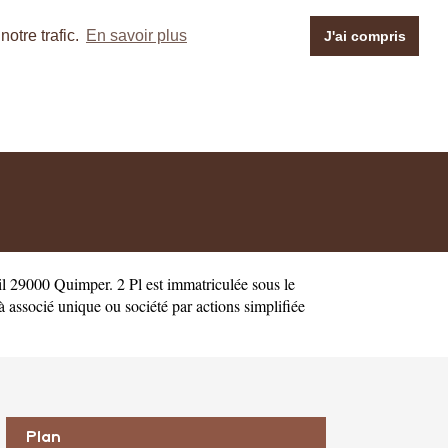
otre trafic.
En savoir plus
J'ai compris
l 29000 Quimper. 2 Pl est immatriculée sous le
 associé unique ou société par actions simplifiée
Plan