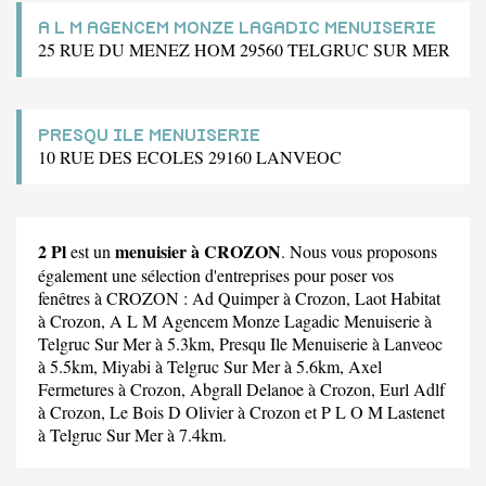
A L M AGENCEM MONZE LAGADIC MENUISERIE
25 RUE DU MENEZ HOM 29560 TELGRUC SUR MER
PRESQU ILE MENUISERIE
10 RUE DES ECOLES 29160 LANVEOC
2 Pl
menuisier à CROZON
est un
. Nous vous proposons
également une sélection d'entreprises pour poser vos
fenêtres à CROZON :
Ad Quimper
à Crozon,
Laot Habitat
à Crozon,
A L M Agencem Monze Lagadic Menuiserie
à
Telgruc Sur Mer à 5.3km,
Presqu Ile Menuiserie
à Lanveoc
à 5.5km,
Miyabi
à Telgruc Sur Mer à 5.6km,
Axel
Fermetures
à Crozon,
Abgrall Delanoe
à Crozon,
Eurl Adlf
à Crozon,
Le Bois D Olivier
à Crozon et
P L O M Lastenet
à Telgruc Sur Mer à 7.4km.