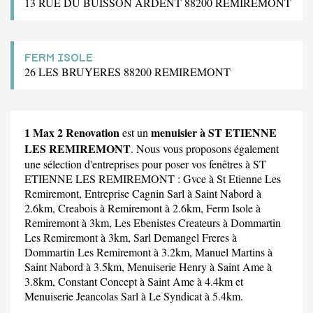
13 RUE DU BUISSON ARDENT 88200 REMIREMONT
FERM ISOLE
26 LES BRUYERES 88200 REMIREMONT
1 Max 2 Renovation
menuisier à ST ETIENNE
est un
LES REMIREMONT
. Nous vous proposons également
une sélection d'entreprises pour poser vos fenêtres à ST
ETIENNE LES REMIREMONT :
Gvce
à St Etienne Les
Remiremont,
Entreprise Cagnin Sarl
à Saint Nabord à
2.6km,
Creabois
à Remiremont à 2.6km,
Ferm Isole
à
Remiremont à 3km,
Les Ebenistes Createurs
à Dommartin
Les Remiremont à 3km,
Sarl Demangel Freres
à
Dommartin Les Remiremont à 3.2km,
Manuel Martins
à
Saint Nabord à 3.5km,
Menuiserie Henry
à Saint Ame à
3.8km,
Constant Concept
à Saint Ame à 4.4km et
Menuiserie Jeancolas Sarl
à Le Syndicat à 5.4km.